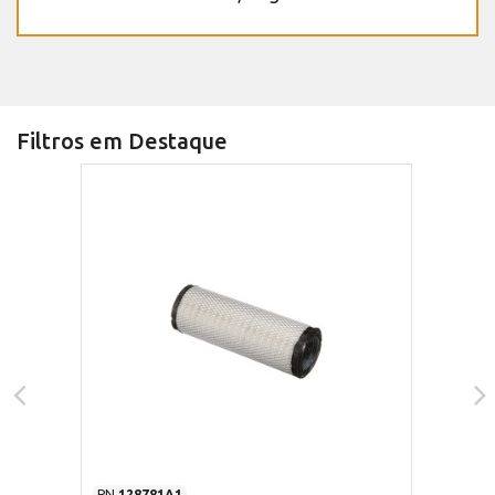
Filtros em Destaque
PN
128781A1