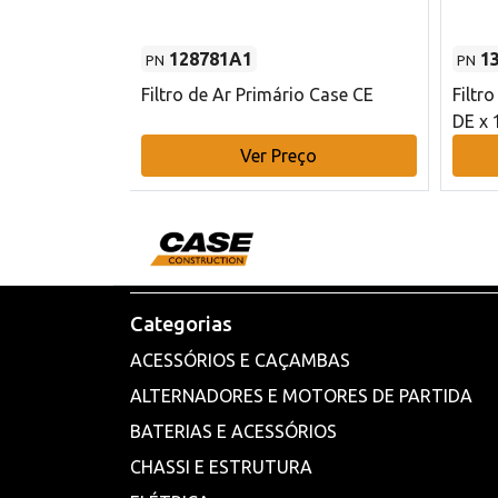
128781A1
1
PN
PN
l - 80 mm DE
Filtro de Ar Primário Case CE
Filtr
DE x 
o
Ver Preço
Categorias
ACESSÓRIOS E CAÇAMBAS
ALTERNADORES E MOTORES DE PARTIDA
BATERIAS E ACESSÓRIOS
CHASSI E ESTRUTURA