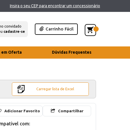
Insira o seu CEP para encontrar um concessionário
mo convidado
Carrinho Fácil
ou
cadastre-se
s em Oferta
Dúvidas Frequentes
Carregar lista de Excel
Adicionar Favorito
Compartilhar
mpativel com: