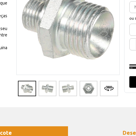
 que
eças
ou 
 seu
ntre
uina
cote
Dese