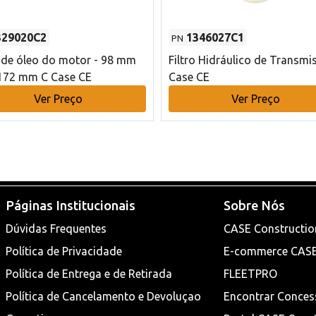
329020C2
1346027C1
PN
o de óleo do motor - 98 mm
Filtro Hidráulico de Transmi
172 mm C Case CE
Case CE
Ver Preço
Ver Preço
Páginas Institucionais
Sobre Nós
Dúvidas Frequentes
CASE Constructio
Política de Privacidade
E-commerce CAS
Política de Entrega e de Retirada
FLEETPRO
Política de Cancelamento e Devoluçao
Encontrar Conces