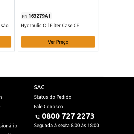
163279A1
48145970
PN
PN
ssão
Hydraulic Oil Filter Case CE
Filtro de com
x 75 mm L Ca
Ver Preço
V
SAC
n
Status do Pedido
E
Fale Conosco
0800 727 2273
Segunda à sexta 8:00 às 18:00
sionário