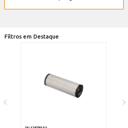
Filtros em Destaque
PN
128781A1