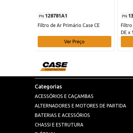
128781A1
1
PN
PN
l - 80 mm DE
Filtro de Ar Primário Case CE
Filtr
DE x 
o
Ver Preço
Categorias
ACESSÓRIOS E CAÇAMBAS
ALTERNADORES E MOTORES DE PARTIDA
BATERIAS E ACESSÓRIOS
CHASSI E ESTRUTURA