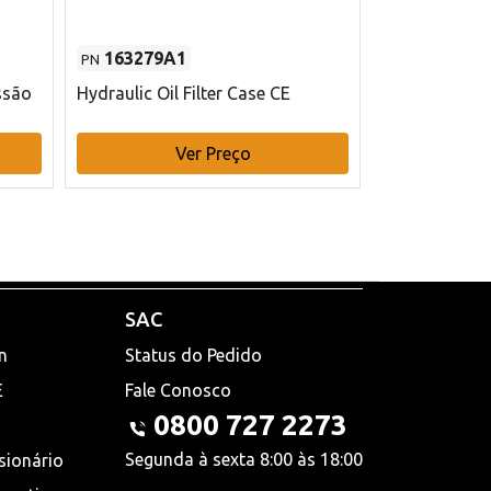
163279A1
48145970
PN
PN
ssão
Hydraulic Oil Filter Case CE
Filtro de com
x 75 mm L Ca
Ver Preço
V
SAC
n
Status do Pedido
E
Fale Conosco
0800 727 2273
Segunda à sexta 8:00 às 18:00
sionário