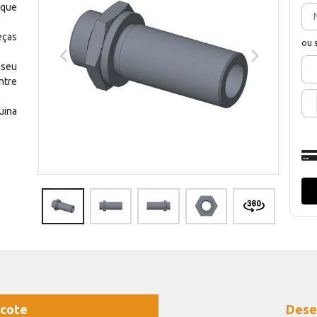
 que
eças
ou 
 seu
ntre
uina
cote
Dese