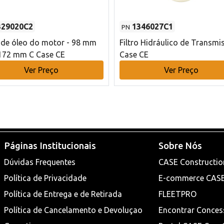
329020C2
1346027C1
PN
o de óleo do motor - 98 mm
Filtro Hidráulico de Transmi
172 mm C Case CE
Case CE
Ver Preço
Ver Preço
Páginas Institucionais
Sobre Nós
Dúvidas Frequentes
CASE Constructio
Política de Privacidade
E-commerce CAS
Política de Entrega e de Retirada
FLEETPRO
Política de Cancelamento e Devoluçao
Encontrar Conces