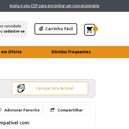
Insira o seu CEP para encontrar um concessionário
mo convidado
Carrinho Fácil
ou
cadastre-se
s em Oferta
Dúvidas Frequentes
Carregar lista de Excel
Adicionar Favorito
Compartilhar
mpativel com: