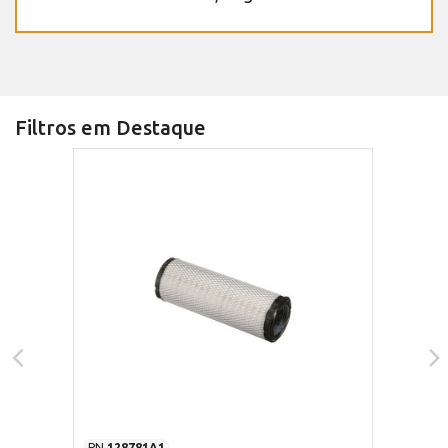
Filtros em Destaque
PN
128781A1