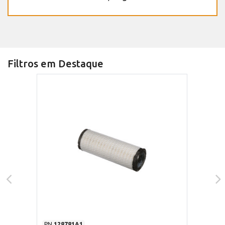
Filtros em Destaque
PN
128781A1