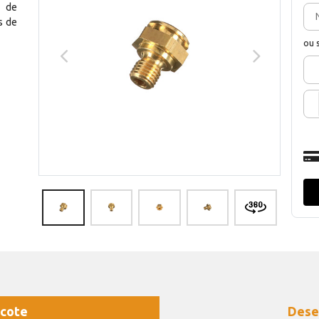
 de
s de
ou 
cote
Dese