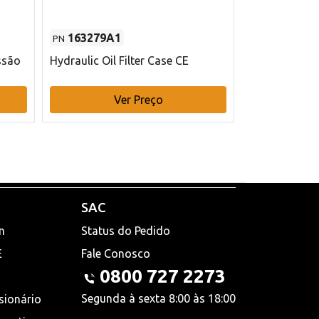
163279A1
48145970
PN
PN
ssão
Hydraulic Oil Filter Case CE
Filtro de com
x 75 mm L Ca
Ver Preço
V
SAC
n
Status do Pedido
E
Fale Conosco
0800 727 2273
Segunda à sexta 8:00 às 18:00
sionário