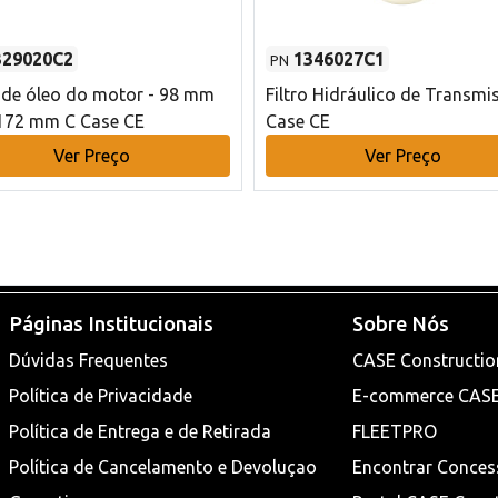
329020C2
1346027C1
PN
o de óleo do motor - 98 mm
Filtro Hidráulico de Transmi
172 mm C Case CE
Case CE
Ver Preço
Ver Preço
Páginas Institucionais
Sobre Nós
Dúvidas Frequentes
CASE Constructio
Política de Privacidade
E-commerce CAS
Política de Entrega e de Retirada
FLEETPRO
Política de Cancelamento e Devoluçao
Encontrar Conces