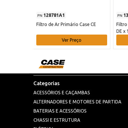
128781A1
1
PN
PN
l - 80 mm DE
Filtro de Ar Primário Case CE
Filtr
DE x 
o
Ver Preço
Categorias
ACESSÓRIOS E CAÇAMBAS
ALTERNADORES E MOTORES DE PARTIDA
BATERIAS E ACESSÓRIOS
CHASSI E ESTRUTURA