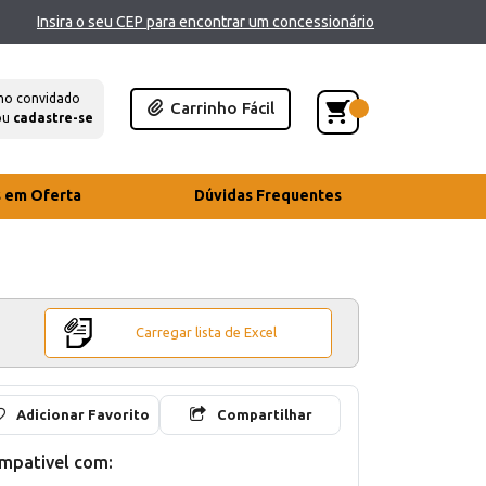
Insira o seu CEP para encontrar um concessionário
mo convidado
Carrinho Fácil
ou
cadastre-se
s em Oferta
Dúvidas Frequentes
Carregar lista de Excel
Adicionar Favorito
Compartilhar
mpativel com: