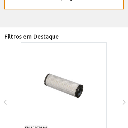
Filtros em Destaque
PN
128781A1