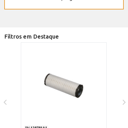
Filtros em Destaque
PN
128781A1