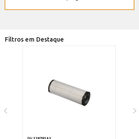
Filtros em Destaque
PN
128781A1