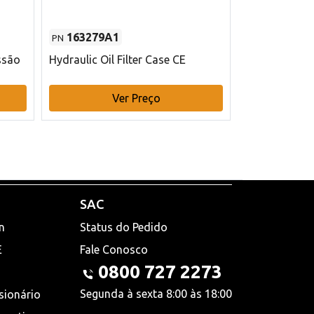
163279A1
48145970
PN
PN
ssão
Hydraulic Oil Filter Case CE
Filtro de com
x 75 mm L Ca
Ver Preço
V
SAC
n
Status do Pedido
E
Fale Conosco
0800 727 2273
Segunda à sexta 8:00 às 18:00
sionário