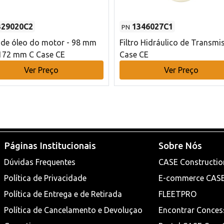
329020C2
1346027C1
PN
o de óleo do motor - 98 mm
Filtro Hidráulico de Transmi
172 mm C Case CE
Case CE
Ver Preço
Ver Preço
Páginas Institucionais
Sobre Nós
Dúvidas Frequentes
CASE Constructio
Política de Privacidade
E-commerce CAS
Política de Entrega e de Retirada
FLEETPRO
Política de Cancelamento e Devoluçao
Encontrar Conces