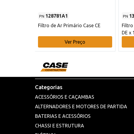
128781A1
1
PN
PN
l - 80 mm DE
Filtro de Ar Primário Case CE
Filtr
DE x 
o
Ver Preço
Categorias
ACESSÓRIOS E CAÇAMBAS
ALTERNADORES E MOTORES DE PARTIDA
BATERIAS E ACESSÓRIOS
CHASSI E ESTRUTURA