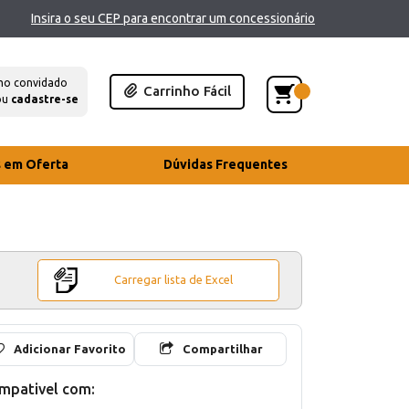
Insira o seu CEP para encontrar um concessionário
mo convidado
Carrinho Fácil
ou
cadastre-se
s em Oferta
Dúvidas Frequentes
Carregar lista de Excel
Adicionar Favorito
Compartilhar
mpativel com: