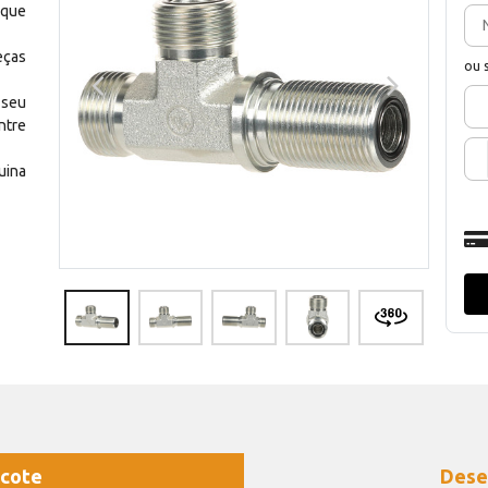
 que
eças
ou 
 seu
ntre
uina
cote
Dese