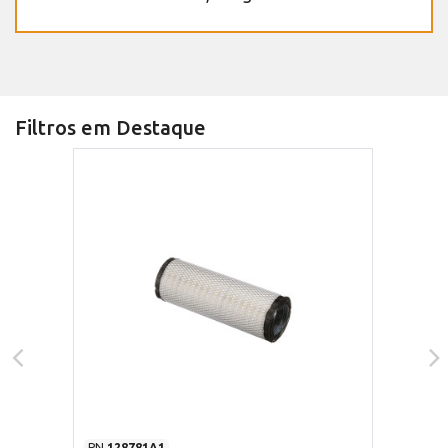
Filtros em Destaque
PN
128781A1