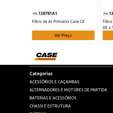
128781A1
1
PN
PN
l - 80 mm DE
Filtro de Ar Primário Case CE
Filtr
DE x 
o
Ver Preço
Categorias
ACESSÓRIOS E CAÇAMBAS
ALTERNADORES E MOTORES DE PARTIDA
BATERIAS E ACESSÓRIOS
CHASSI E ESTRUTURA