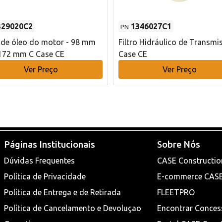
329020C2
1346027C1
PN
o de óleo do motor - 98 mm
Filtro Hidráulico de Transmi
172 mm C Case CE
Case CE
Ver Preço
Ver Preço
Páginas Institucionais
Sobre Nós
Dúvidas Frequentes
CASE Constructio
Política de Privacidade
E-commerce CAS
Política de Entrega e de Retirada
FLEETPRO
Política de Cancelamento e Devoluçao
Encontrar Conces