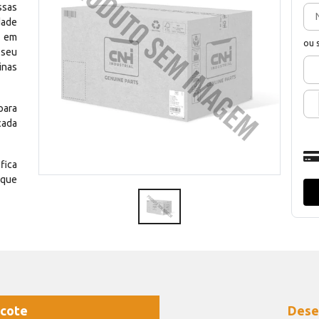
ssas
dade
e em
ou 
 seu
inas
para
cada
fica
 que
cote
Dese