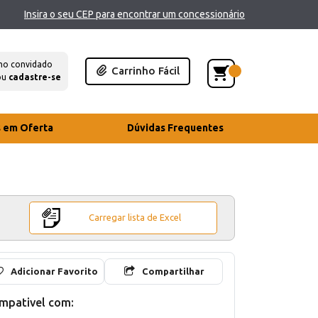
Insira o seu CEP para encontrar um concessionário
mo convidado
Carrinho Fácil
ou
cadastre-se
s em Oferta
Dúvidas Frequentes
Carregar lista de Excel
Adicionar Favorito
Compartilhar
mpativel com: