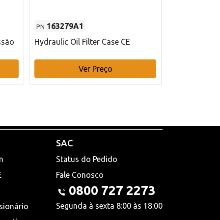
163279A1
48145970
PN
PN
ssão
Hydraulic Oil Filter Case CE
Filtro de com
x 75 mm L Ca
Ver Preço
V
SAC
n
Status do Pedido
E
Fale Conosco
0800 727 2273
Segunda à sexta 8:00 às 18:00
sionário