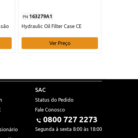
163279A1
48145970
PN
PN
ssão
Hydraulic Oil Filter Case CE
Filtro de com
x 75 mm L Ca
Ver Preço
V
SAC
n
Status do Pedido
E
Fale Conosco
0800 727 2273
Segunda à sexta 8:00 às 18:00
sionário