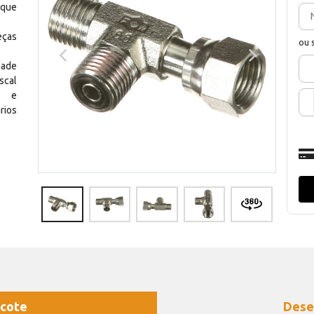
 que
eças
ou 
dade
scal
os e
rios
cote
Dese