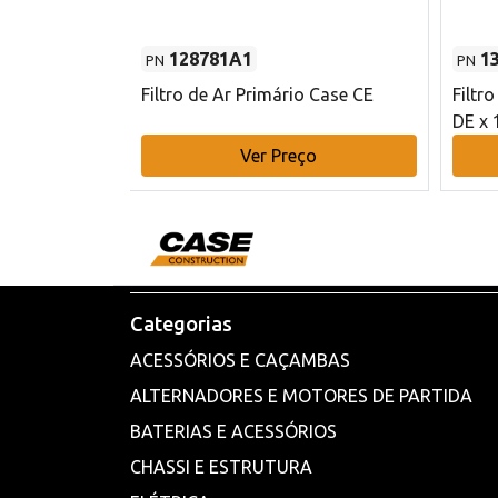
128781A1
1
PN
PN
l - 80 mm DE
Filtro de Ar Primário Case CE
Filtr
DE x 
o
Ver Preço
Categorias
ACESSÓRIOS E CAÇAMBAS
ALTERNADORES E MOTORES DE PARTIDA
BATERIAS E ACESSÓRIOS
CHASSI E ESTRUTURA