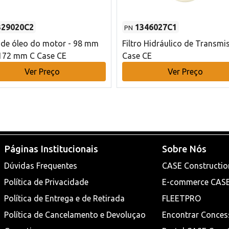
329020C2
1346027C1
PN
o de óleo do motor - 98 mm
Filtro Hidráulico de Transmi
172 mm C Case CE
Case CE
Ver Preço
Ver Preço
Páginas Institucionais
Sobre Nós
Dúvidas Frequentes
CASE Constructio
Política de Privacidade
E-commerce CAS
Política de Entrega e de Retirada
FLEETPRO
Política de Cancelamento e Devoluçao
Encontrar Conces