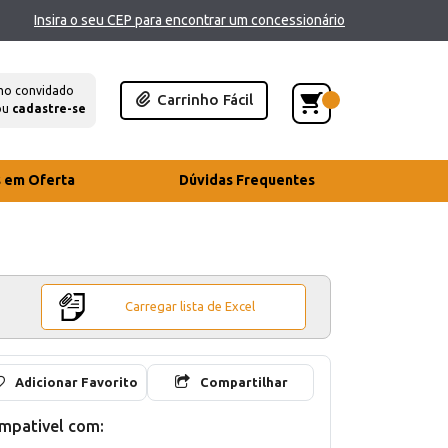
Insira o seu CEP para encontrar um concessionário
mo convidado
Carrinho Fácil
ou
cadastre-se
s em Oferta
Dúvidas Frequentes
Carregar lista de Excel
Adicionar Favorito
Compartilhar
mpativel com: