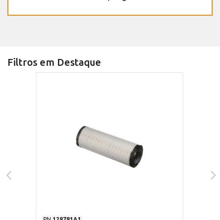
Filtros em Destaque
PN
128781A1