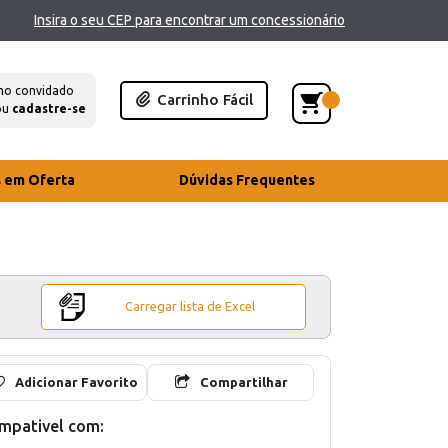
Insira o seu CEP para encontrar um concessionário
mo convidado
Carrinho Fácil
ou
cadastre-se
s em Oferta
Dúvidas Frequentes
Carregar lista de Excel
Adicionar Favorito
Compartilhar
mpativel com: