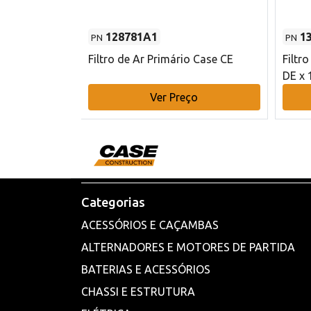
128781A1
1
PN
PN
l - 80 mm DE
Filtro de Ar Primário Case CE
Filtr
DE x 
o
Ver Preço
Categorias
ACESSÓRIOS E CAÇAMBAS
ALTERNADORES E MOTORES DE PARTIDA
BATERIAS E ACESSÓRIOS
CHASSI E ESTRUTURA