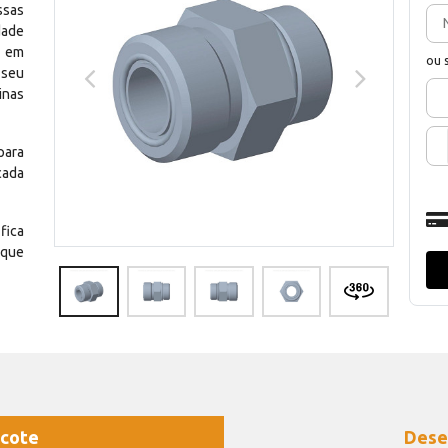
ssas
dade
e em
ou 
 seu
inas
para
cada
fica
 que
cote
Dese