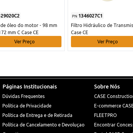
329020C2
1346027C1
PN
o de óleo do motor - 98 mm
Filtro Hidráulico de Transmi
172 mm C Case CE
Case CE
Ver Preço
Ver Preço
Páginas Institucionais
Sobre Nós
Dúvidas Frequentes
CASE Constructio
Política de Privacidade
E-commerce CAS
Política de Entrega e de Retirada
FLEETPRO
Política de Cancelamento e Devoluçao
Encontrar Conces