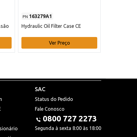
163279A1
48145970
PN
PN
ssão
Hydraulic Oil Filter Case CE
Filtro de com
x 75 mm L Ca
Ver Preço
V
SAC
n
Status do Pedido
E
Fale Conosco
0800 727 2273
Segunda à sexta 8:00 às 18:00
sionário