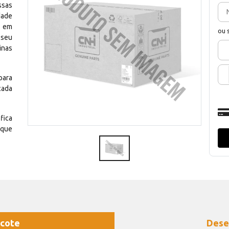
ssas
dade
e em
ou 
 seu
inas
para
cada
fica
 que
cote
Dese