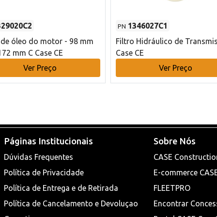
329020C2
1346027C1
PN
o de óleo do motor - 98 mm
Filtro Hidráulico de Transmi
172 mm C Case CE
Case CE
Ver Preço
Ver Preço
Páginas Institucionais
Sobre Nós
Dúvidas Frequentes
CASE Constructio
Política de Privacidade
E-commerce CAS
Política de Entrega e de Retirada
FLEETPRO
Política de Cancelamento e Devoluçao
Encontrar Conces