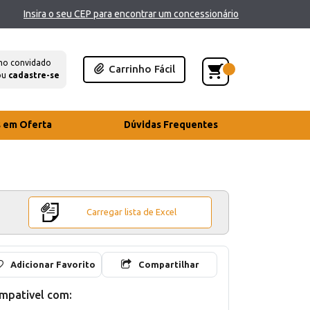
Insira o seu CEP para encontrar um concessionário
mo convidado
Carrinho Fácil
ou
cadastre-se
s em Oferta
Dúvidas Frequentes
Carregar lista de Excel
Adicionar Favorito
Compartilhar
mpativel com: