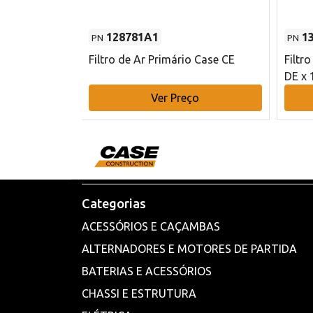
128781A1
1
PN
PN
l - 80 mm DE
Filtro de Ar Primário Case CE
Filtr
DE x 
o
Ver Preço
Categorias
ACESSÓRIOS E CAÇAMBAS
ALTERNADORES E MOTORES DE PARTIDA
BATERIAS E ACESSÓRIOS
CHASSI E ESTRUTURA