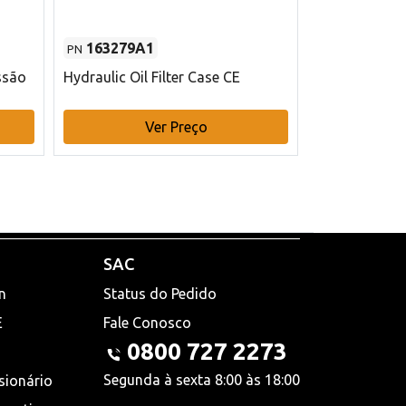
163279A1
48145970
PN
PN
ssão
Hydraulic Oil Filter Case CE
Filtro de com
x 75 mm L Ca
Ver Preço
V
SAC
n
Status do Pedido
E
Fale Conosco
0800 727 2273
Segunda à sexta 8:00 às 18:00
sionário