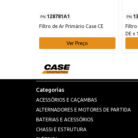
128781A1
1
PN
PN
l - 80 mm DE
Filtro de Ar Primário Case CE
Filtr
DE x 
o
Ver Preço
Categorias
ACESSÓRIOS E CAÇAMBAS
ALTERNADORES E MOTORES DE PARTIDA
BATERIAS E ACESSÓRIOS
CHASSI E ESTRUTURA