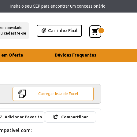
Insira o seu CEP para encontrar um concessionário
mo convidado
Carrinho Fácil
ou
cadastre-se
s em Oferta
Dúvidas Frequentes
Carregar lista de Excel
Adicionar Favorito
Compartilhar
mpativel com: