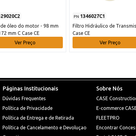
329020C2
1346027C1
PN
o de óleo do motor - 98 mm
Filtro Hidráulico de Transmi
172 mm C Case CE
Case CE
Ver Preço
Ver Preço
Páginas Institucionais
Sobre Nós
Dúvidas Frequentes
CASE Constructio
Política de Privacidade
E-commerce CAS
Política de Entrega e de Retirada
FLEETPRO
Política de Cancelamento e Devoluçao
Encontrar Conces