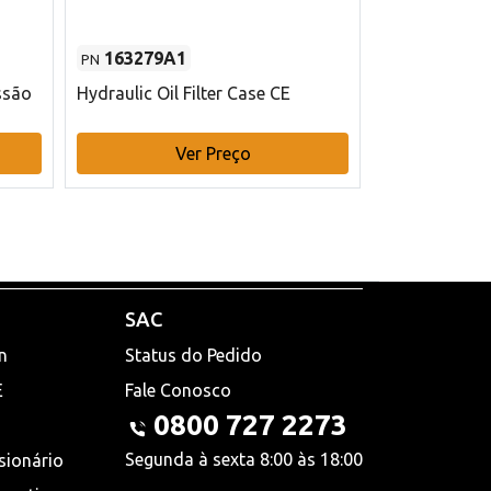
163279A1
48145970
PN
PN
ssão
Hydraulic Oil Filter Case CE
Filtro de com
x 75 mm L Ca
Ver Preço
V
SAC
n
Status do Pedido
E
Fale Conosco
0800 727 2273
Segunda à sexta 8:00 às 18:00
sionário