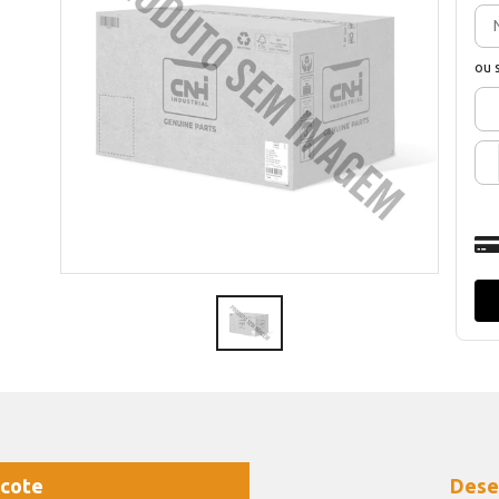
ou 
cote
Dese