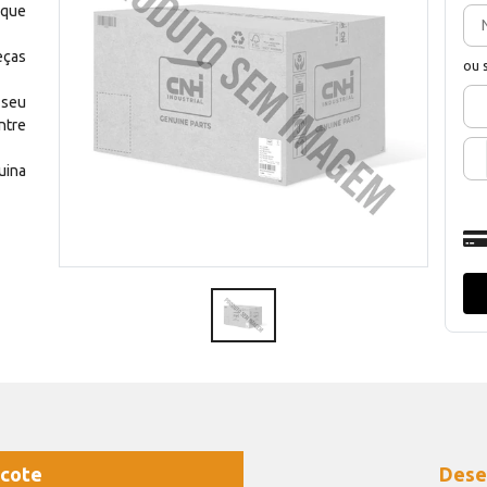
 que
eças
ou 
 seu
ntre
uina
cote
Dese