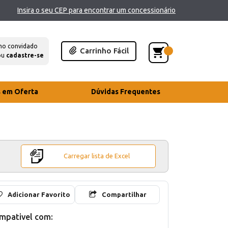
Insira o seu CEP para encontrar um concessionário
mo convidado
Carrinho Fácil
ou
cadastre-se
s em Oferta
Dúvidas Frequentes
Carregar lista de Excel
Adicionar Favorito
Compartilhar
mpativel com: