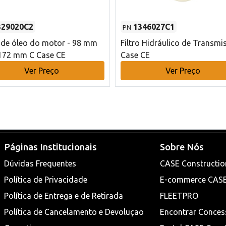
329020C2
1346027C1
PN
o de óleo do motor - 98 mm
Filtro Hidráulico de Transmi
172 mm C Case CE
Case CE
Ver Preço
Ver Preço
Páginas Institucionais
Sobre Nós
Dúvidas Frequentes
CASE Constructio
Política de Privacidade
E-commerce CAS
Política de Entrega e de Retirada
FLEETPRO
Política de Cancelamento e Devoluçao
Encontrar Conces