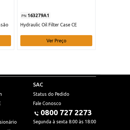
163279A1
48145970
PN
PN
ssão
Hydraulic Oil Filter Case CE
Filtro de com
x 75 mm L Ca
Ver Preço
V
SAC
n
Status do Pedido
E
Fale Conosco
0800 727 2273
Segunda à sexta 8:00 às 18:00
sionário