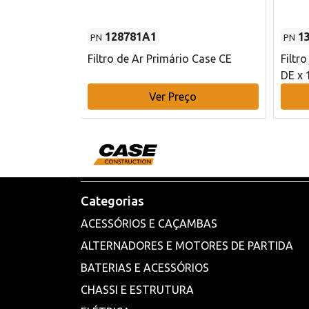
128781A1
1
PN
PN
l - 80 mm DE
Filtro de Ar Primário Case CE
Filtr
DE x 
o
Ver Preço
Categorias
ACESSÓRIOS E CAÇAMBAS
ALTERNADORES E MOTORES DE PARTIDA
BATERIAS E ACESSÓRIOS
CHASSI E ESTRUTURA