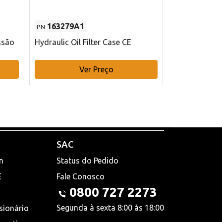
163279A1
48145970
PN
PN
ssão
Hydraulic Oil Filter Case CE
Filtro de com
x 75 mm L Ca
Ver Preço
V
SAC
n
Status do Pedido
E
Fale Conosco
0800 727 2273
Segunda à sexta 8:00 às 18:00
sionário