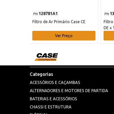
128781A1
1
PN
PN
l - 80 mm DE
Filtro de Ar Primário Case CE
Filtr
DE x 
o
Ver Preço
Categorias
ACESSÓRIOS E CAÇAMBAS
ALTERNADORES E MOTORES DE PARTIDA
BATERIAS E ACESSÓRIOS
CHASSI E ESTRUTURA