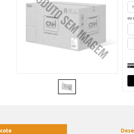
ou 
cote
Dese