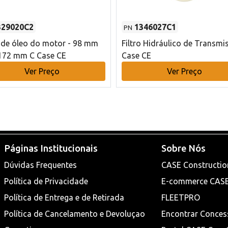
329020C2
1346027C1
PN
o de óleo do motor - 98 mm
Filtro Hidráulico de Transmi
172 mm C Case CE
Case CE
Ver Preço
Ver Preço
Páginas Institucionais
Sobre Nós
Dúvidas Frequentes
CASE Constructio
Política de Privacidade
E-commerce CAS
Política de Entrega e de Retirada
FLEETPRO
Política de Cancelamento e Devoluçao
Encontrar Conces