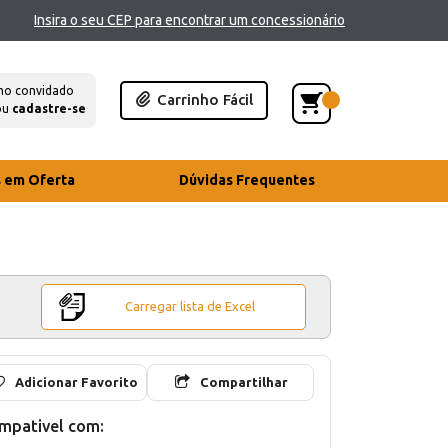
Insira o seu CEP para encontrar um concessionário
mo convidado
Carrinho Fácil
ou
cadastre-se
s em Oferta
Dúvidas Frequentes
Carregar lista de Excel
Adicionar Favorito
Compartilhar
mpativel com: