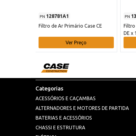
128781A1
1
PN
PN
l - 80 mm DE
Filtro de Ar Primário Case CE
Filtr
DE x 
o
Ver Preço
Categorias
ACESSÓRIOS E CAÇAMBAS
ALTERNADORES E MOTORES DE PARTIDA
BATERIAS E ACESSÓRIOS
CHASSI E ESTRUTURA