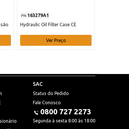
163279A1
48145970
PN
PN
ssão
Hydraulic Oil Filter Case CE
Filtro de com
x 75 mm L Ca
Ver Preço
V
SAC
n
Status do Pedido
E
Fale Conosco
0800 727 2273
Segunda à sexta 8:00 às 18:00
sionário