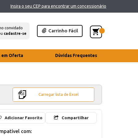
Insira o seu CEP para encontrar um concessionário
mo convidado
Carrinho Fácil
ou
cadastre-se
s em Oferta
Dúvidas Frequentes
Carregar lista de Excel
Adicionar Favorito
Compartilhar
mpativel com: