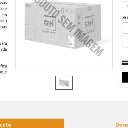
ssas
dade
e em
ou 
 seu
inas
para
cada
fica
 que
cote
Dese