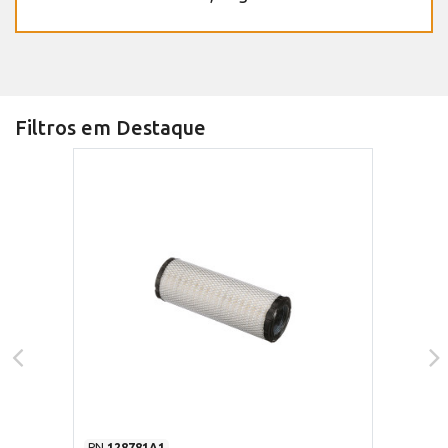
Filtros em Destaque
PN
128781A1