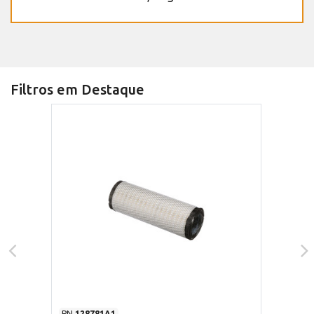
Filtros em Destaque
PN
128781A1