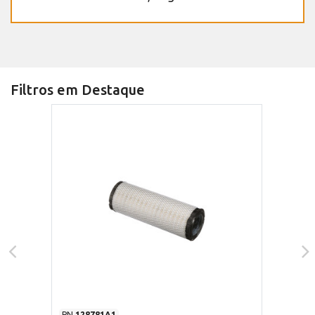
Filtros em Destaque
PN
128781A1