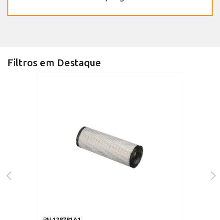
Filtros em Destaque
PN
128781A1