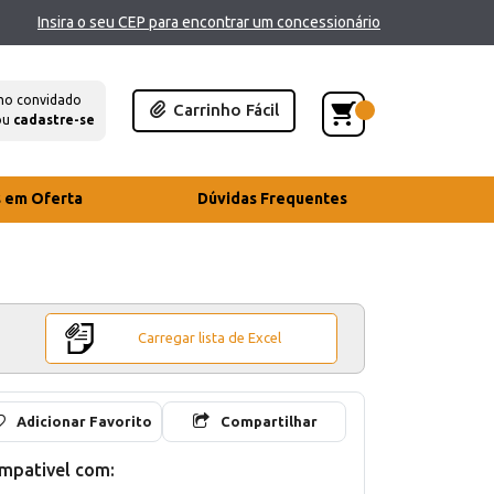
Insira o seu CEP para encontrar um concessionário
mo convidado
Carrinho Fácil
ou
cadastre-se
s em Oferta
Dúvidas Frequentes
Carregar lista de Excel
Adicionar Favorito
Compartilhar
mpativel com: