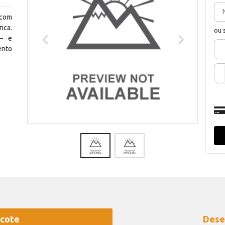
 com
ica.
ou 
— e
ento
cote
Dese