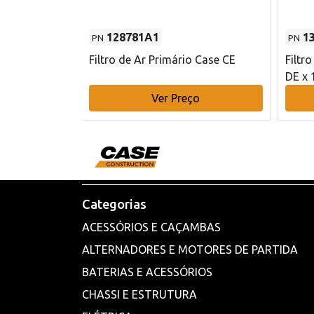
128781A1
1
PN
PN
l - 80 mm DE
Filtro de Ar Primário Case CE
Filtr
DE x 
o
Ver Preço
Categorias
ACESSÓRIOS E CAÇAMBAS
ALTERNADORES E MOTORES DE PARTIDA
BATERIAS E ACESSÓRIOS
CHASSI E ESTRUTURA