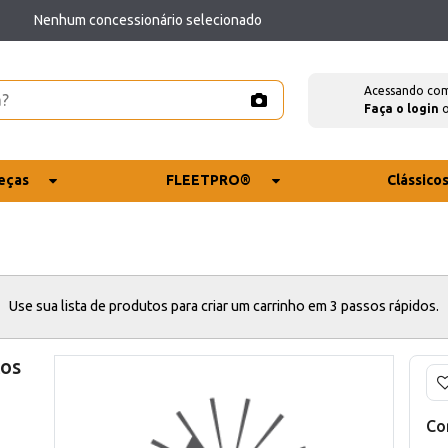
Nenhum concessionário selecionado
Acessando co
Faça o login
eças
FLEETPRO®
Clássico
Use sua lista de produtos para criar um carrinho em 3 passos rápidos.
cos
Co