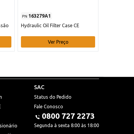
163279A1
48145970
PN
PN
ssão
Hydraulic Oil Filter Case CE
Filtro de com
x 75 mm L Ca
Ver Preço
V
SAC
n
Status do Pedido
E
Fale Conosco
0800 727 2273
Segunda à sexta 8:00 às 18:00
sionário