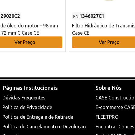
329020C2
1346027C1
PN
o de óleo do motor - 98 mm
Filtro Hidráulico de Transmi
172 mm C Case CE
Case CE
Ver Preço
Ver Preço
Páginas Institucionais
Sobre Nós
Dúvidas Frequentes
CASE Constructio
Política de Privacidade
E-commerce CAS
Política de Entrega e de Retirada
FLEETPRO
Política de Cancelamento e Devoluçao
Encontrar Conces