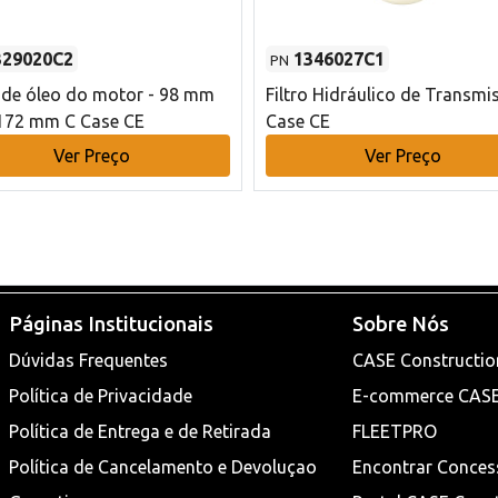
329020C2
1346027C1
PN
o de óleo do motor - 98 mm
Filtro Hidráulico de Transmi
172 mm C Case CE
Case CE
Ver Preço
Ver Preço
Páginas Institucionais
Sobre Nós
Dúvidas Frequentes
CASE Constructio
Política de Privacidade
E-commerce CAS
Política de Entrega e de Retirada
FLEETPRO
Política de Cancelamento e Devoluçao
Encontrar Conces