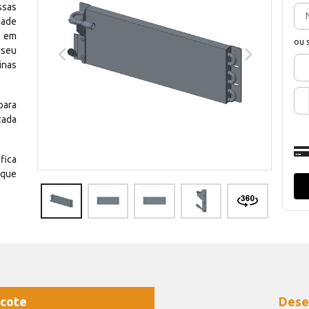
ssas
dade
e em
ou 
 seu
inas
para
cada
fica
 que
cote
Dese