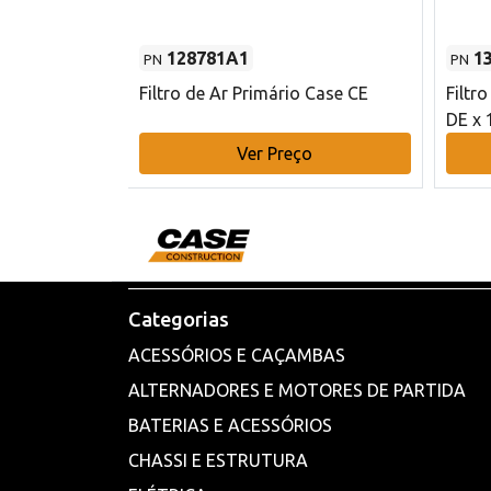
128781A1
1
PN
PN
l - 80 mm DE
Filtro de Ar Primário Case CE
Filtr
DE x 
o
Ver Preço
Categorias
ACESSÓRIOS E CAÇAMBAS
ALTERNADORES E MOTORES DE PARTIDA
BATERIAS E ACESSÓRIOS
CHASSI E ESTRUTURA