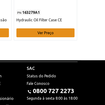
163279A1
48145970
PN
PN
ssão
Hydraulic Oil Filter Case CE
Filtro de com
x 75 mm L Ca
Ver Preço
V
SAC
n
Status do Pedido
E
Fale Conosco
0800 727 2273
Segunda à sexta 8:00 às 18:00
sionário