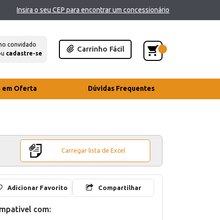
Insira o seu CEP para encontrar um concessionário
mo convidado
Carrinho Fácil
ou
cadastre-se
s em Oferta
Dúvidas Frequentes
Carregar lista de Excel
Adicionar Favorito
Compartilhar
mpativel com: