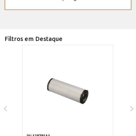
Filtros em Destaque
PN
128781A1