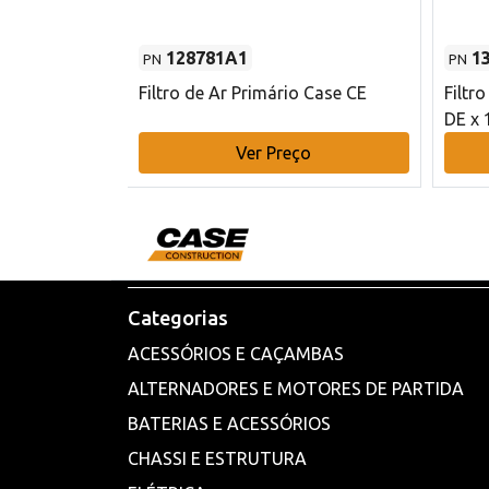
128781A1
1
PN
PN
l - 80 mm DE
Filtro de Ar Primário Case CE
Filtr
DE x 
o
Ver Preço
Categorias
ACESSÓRIOS E CAÇAMBAS
ALTERNADORES E MOTORES DE PARTIDA
BATERIAS E ACESSÓRIOS
CHASSI E ESTRUTURA