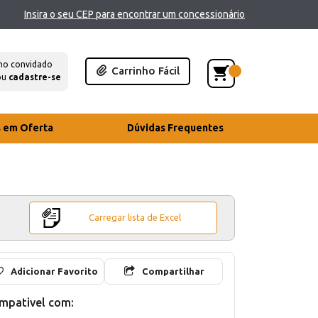
Insira o seu CEP para encontrar um concessionário
mo convidado
Carrinho Fácil
ou
cadastre-se
s em Oferta
Dúvidas Frequentes
Carregar lista de Excel
Adicionar Favorito
Compartilhar
mpativel com: