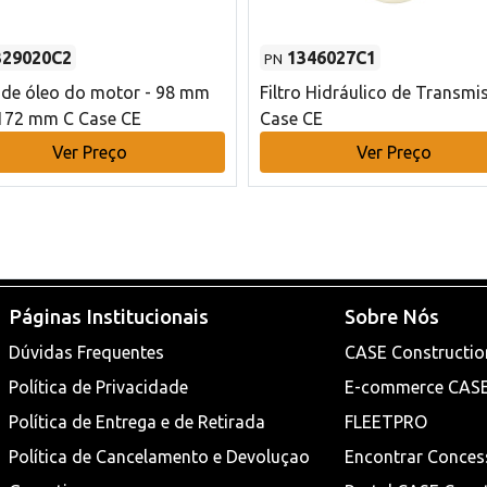
329020C2
1346027C1
PN
o de óleo do motor - 98 mm
Filtro Hidráulico de Transmi
172 mm C Case CE
Case CE
Ver Preço
Ver Preço
Páginas Institucionais
Sobre Nós
Dúvidas Frequentes
CASE Constructio
Política de Privacidade
E-commerce CAS
Política de Entrega e de Retirada
FLEETPRO
Política de Cancelamento e Devoluçao
Encontrar Conces