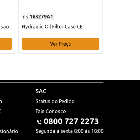
163279A1
48145970
PN
PN
ssão
Hydraulic Oil Filter Case CE
Filtro de com
x 75 mm L Ca
Ver Preço
V
SAC
n
Status do Pedido
E
Fale Conosco
0800 727 2273
Segunda à sexta 8:00 às 18:00
sionário