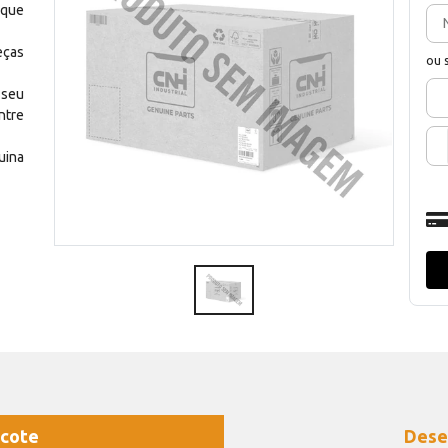
 que
eças
ou 
 seu
ntre
uina
cote
Dese