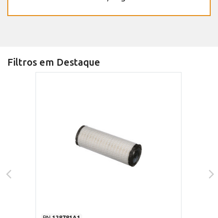
Filtros em Destaque
PN
128781A1