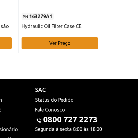
163279A1
48145970
PN
PN
ssão
Hydraulic Oil Filter Case CE
Filtro de com
x 75 mm L Ca
Ver Preço
V
SAC
n
Status do Pedido
E
Fale Conosco
0800 727 2273
Segunda à sexta 8:00 às 18:00
sionário