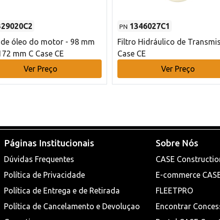
329020C2
1346027C1
PN
o de óleo do motor - 98 mm
Filtro Hidráulico de Transmi
172 mm C Case CE
Case CE
Ver Preço
Ver Preço
Páginas Institucionais
Sobre Nós
Dúvidas Frequentes
CASE Constructio
Política de Privacidade
E-commerce CAS
Política de Entrega e de Retirada
FLEETPRO
Política de Cancelamento e Devoluçao
Encontrar Conces