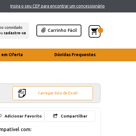
Insira o seu CEP para encontrar um concessionário
mo convidado
Carrinho Fácil
ou
cadastre-se
s em Oferta
Dúvidas Frequentes
Carregar lista de Excel
Adicionar Favorito
Compartilhar
mpativel com: