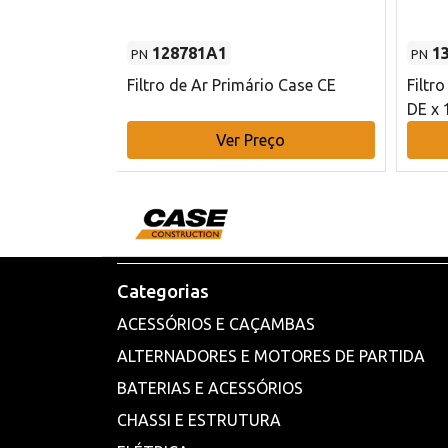
128781A1
1
PN
PN
l - 80 mm DE
Filtro de Ar Primário Case CE
Filtr
DE x 
o
Ver Preço
Categorias
ACESSÓRIOS E CAÇAMBAS
ALTERNADORES E MOTORES DE PARTIDA
BATERIAS E ACESSÓRIOS
CHASSI E ESTRUTURA