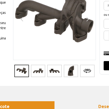
 que
eças
ou 
 seu
ntre
uina
cote
Dese