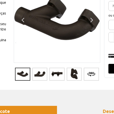
 que
eças
ou 
 seu
ntre
uina
cote
Dese