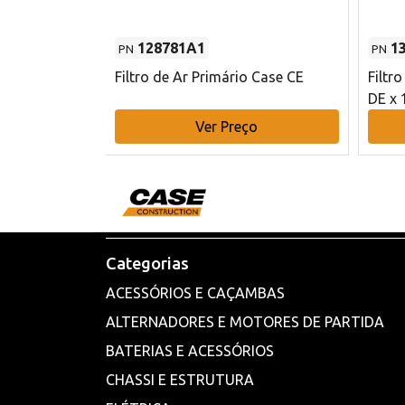
128781A1
1
PN
PN
l - 80 mm DE
Filtro de Ar Primário Case CE
Filtr
DE x 
o
Ver Preço
Categorias
ACESSÓRIOS E CAÇAMBAS
ALTERNADORES E MOTORES DE PARTIDA
BATERIAS E ACESSÓRIOS
CHASSI E ESTRUTURA