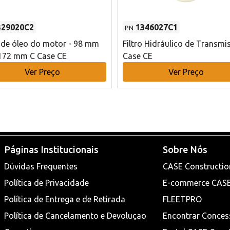
329020C2
1346027C1
PN
o de óleo do motor - 98 mm
Filtro Hidráulico de Transmi
172 mm C Case CE
Case CE
Ver Preço
Ver Preço
Páginas Institucionais
Sobre Nós
Dúvidas Frequentes
CASE Constructio
Política de Privacidade
E-commerce CAS
Política de Entrega e de Retirada
FLEETPRO
Política de Cancelamento e Devoluçao
Encontrar Conces