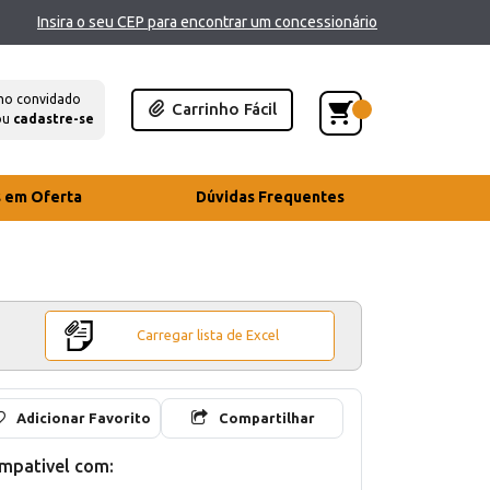
Insira o seu CEP para encontrar um concessionário
mo convidado
Carrinho Fácil
ou
cadastre-se
s em Oferta
Dúvidas Frequentes
Carregar lista de Excel
Adicionar Favorito
Compartilhar
mpativel com: