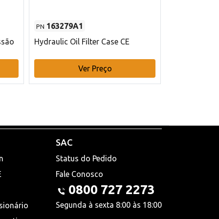
163279A1
48145970
PN
PN
ssão
Hydraulic Oil Filter Case CE
Filtro de com
x 75 mm L Ca
Ver Preço
V
SAC
n
Status do Pedido
E
Fale Conosco
0800 727 2273
Segunda à sexta 8:00 às 18:00
sionário