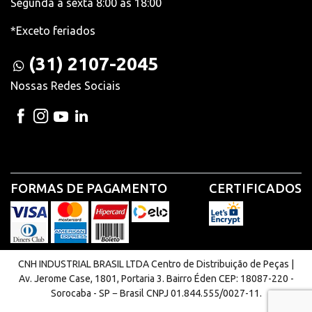
Segunda à sexta 8:00 às 18:00
*Exceto feriados
(31) 2107-2045
Nossas Redes Sociais
FORMAS DE PAGAMENTO
CERTIFICADOS
CNH INDUSTRIAL BRASIL LTDA Centro de Distribuição de Peças |
Av. Jerome Case, 1801, Portaria 3. Bairro Éden CEP: 18087-220 -
Sorocaba - SP − Brasil CNPJ 01.844.555/0027-11.