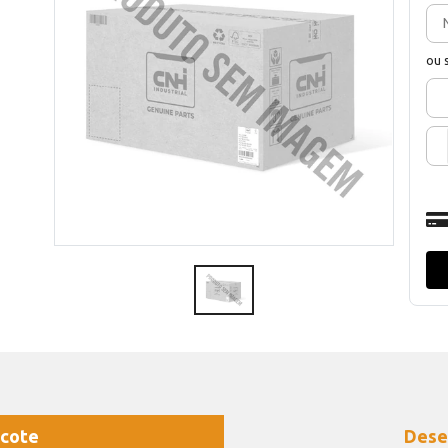
ou 
cote
Dese