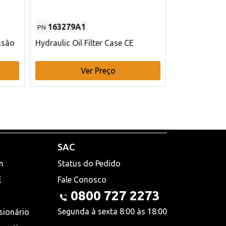
163279A1
48145970
PN
PN
ssão
Hydraulic Oil Filter Case CE
Filtro de com
x 75 mm L Ca
Ver Preço
V
SAC
n
Status do Pedido
E
Fale Conosco
0800 727 2273
Segunda à sexta 8:00 às 18:00
sionário