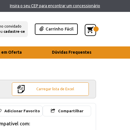
Insira o seu CEP para encontrar um concessionário
mo convidado
Carrinho Fácil
ou
cadastre-se
s em Oferta
Dúvidas Frequentes
Carregar lista de Excel
Adicionar Favorito
Compartilhar
mpativel com: