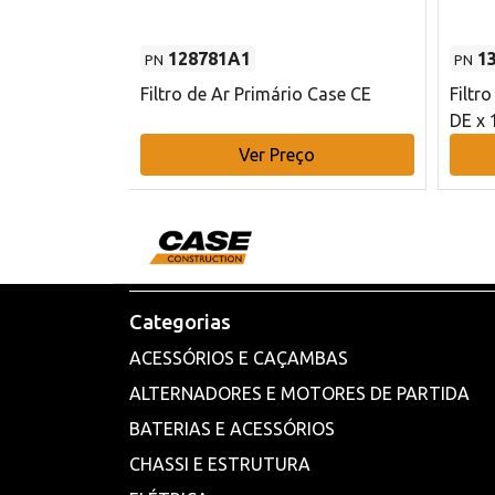
128781A1
1
PN
PN
l - 80 mm DE
Filtro de Ar Primário Case CE
Filtr
DE x 
o
Ver Preço
Categorias
ACESSÓRIOS E CAÇAMBAS
ALTERNADORES E MOTORES DE PARTIDA
BATERIAS E ACESSÓRIOS
CHASSI E ESTRUTURA