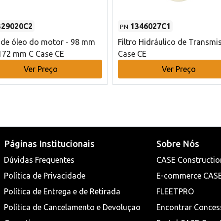
329020C2
1346027C1
PN
o de óleo do motor - 98 mm
Filtro Hidráulico de Transmi
172 mm C Case CE
Case CE
Ver Preço
Ver Preço
Páginas Institucionais
Sobre Nós
Dúvidas Frequentes
CASE Constructio
Política de Privacidade
E-commerce CAS
Política de Entrega e de Retirada
FLEETPRO
Política de Cancelamento e Devoluçao
Encontrar Conces