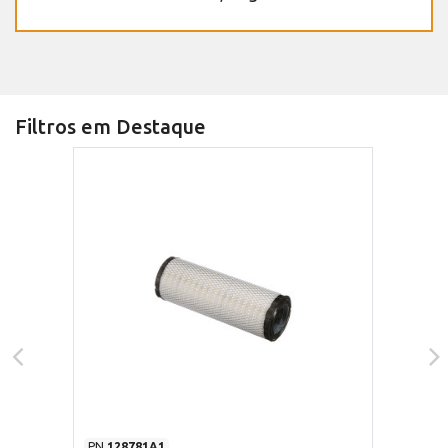
Filtros em Destaque
PN
128781A1