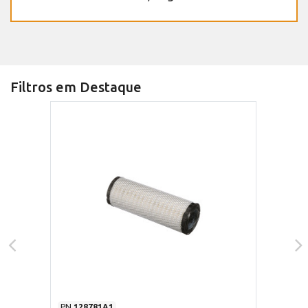
Filtros em Destaque
PN
128781A1