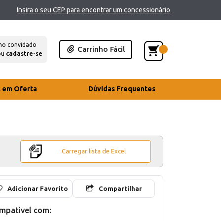
Insira o seu CEP para encontrar um concessionário
mo convidado
Carrinho Fácil
ou
cadastre-se
s em Oferta
Dúvidas Frequentes
Carregar lista de Excel
Adicionar Favorito
Compartilhar
mpativel com: