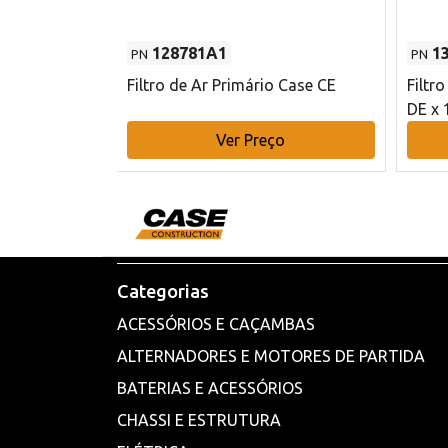
128781A1
1
PN
PN
l - 80 mm DE
Filtro de Ar Primário Case CE
Filtr
DE x 
o
Ver Preço
Categorias
ACESSÓRIOS E CAÇAMBAS
ALTERNADORES E MOTORES DE PARTIDA
BATERIAS E ACESSÓRIOS
CHASSI E ESTRUTURA