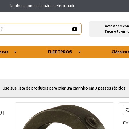
Nenhum concessionário selecionado
Acessando co
Faça o login
eças
FLEETPRO®
Clássico
Use sua lista de produtos para criar um carrinho em 3 passos rápidos.
DI
Co