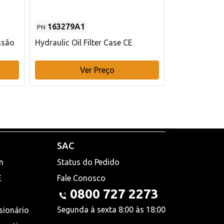
163279A1
48145970
PN
PN
ssão
Hydraulic Oil Filter Case CE
Filtro de com
x 75 mm L Ca
Ver Preço
V
SAC
n
Status do Pedido
E
Fale Conosco
0800 727 2273
Segunda à sexta 8:00 às 18:00
sionário