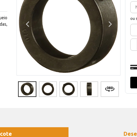
ueio
ou 
das,
cote
Dese