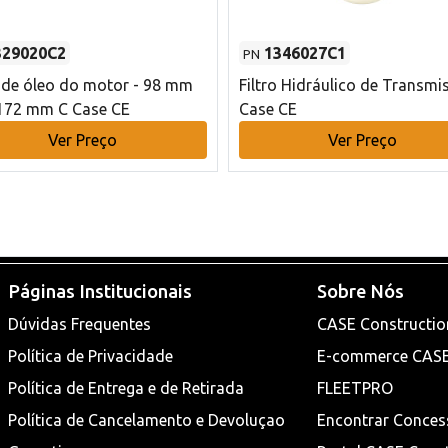
329020C2
1346027C1
PN
o de óleo do motor - 98 mm
Filtro Hidráulico de Transmi
172 mm C Case CE
Case CE
Ver Preço
Ver Preço
Páginas Institucionais
Sobre Nós
Dúvidas Frequentes
CASE Constructio
Política de Privacidade
E-commerce CAS
Política de Entrega e de Retirada
FLEETPRO
Política de Cancelamento e Devoluçao
Encontrar Conces