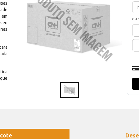
ssas
dade
e em
ou 
 seu
inas
para
cada
fica
 que
cote
Dese