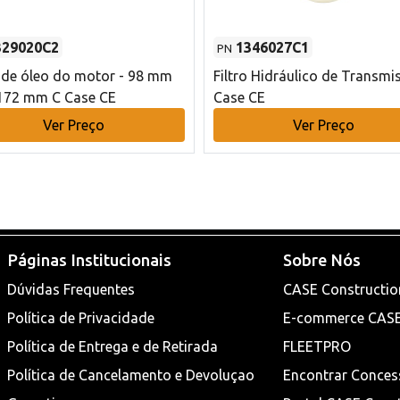
329020C2
1346027C1
PN
o de óleo do motor - 98 mm
Filtro Hidráulico de Transmi
172 mm C Case CE
Case CE
Ver Preço
Ver Preço
Páginas Institucionais
Sobre Nós
Dúvidas Frequentes
CASE Constructio
Política de Privacidade
E-commerce CAS
Política de Entrega e de Retirada
FLEETPRO
Política de Cancelamento e Devoluçao
Encontrar Conces