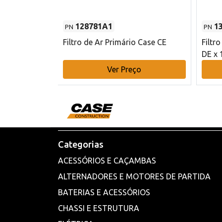
128781A1
1
PN
PN
l - 80 mm DE
Filtro de Ar Primário Case CE
Filtr
DE x 
o
Ver Preço
Categorias
ACESSÓRIOS E CAÇAMBAS
ALTERNADORES E MOTORES DE PARTIDA
BATERIAS E ACESSÓRIOS
CHASSI E ESTRUTURA