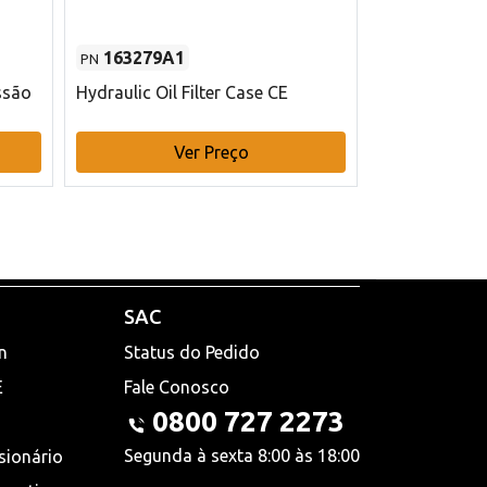
163279A1
48145970
PN
PN
ssão
Hydraulic Oil Filter Case CE
Filtro de com
x 75 mm L Ca
Ver Preço
V
SAC
n
Status do Pedido
E
Fale Conosco
0800 727 2273
Segunda à sexta 8:00 às 18:00
sionário