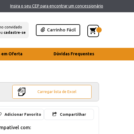
Insira o seu CEP para encontrar um concessionário
mo convidado
Carrinho Fácil
ou
cadastre-se
s em Oferta
Dúvidas Frequentes
Carregar lista de Excel
Adicionar Favorito
Compartilhar
mpativel com: