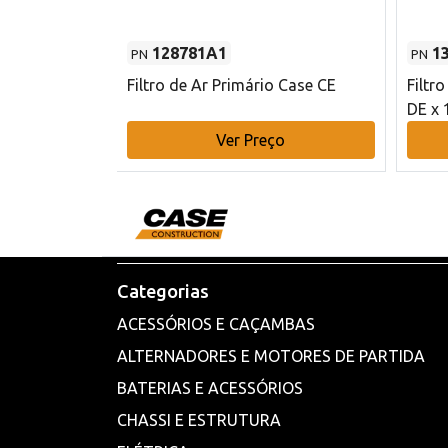
128781A1
1
PN
PN
l - 80 mm DE
Filtro de Ar Primário Case CE
Filtr
DE x 
o
Ver Preço
Categorias
ACESSÓRIOS E CAÇAMBAS
ALTERNADORES E MOTORES DE PARTIDA
BATERIAS E ACESSÓRIOS
CHASSI E ESTRUTURA