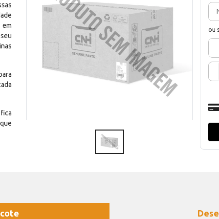
ssas
dade
e em
ou 
 seu
inas
para
cada
fica
 que
cote
Dese