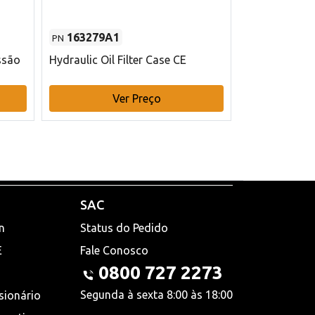
163279A1
48145970
PN
PN
ssão
Hydraulic Oil Filter Case CE
Filtro de com
x 75 mm L Ca
Ver Preço
V
SAC
n
Status do Pedido
E
Fale Conosco
0800 727 2273
Segunda à sexta 8:00 às 18:00
sionário