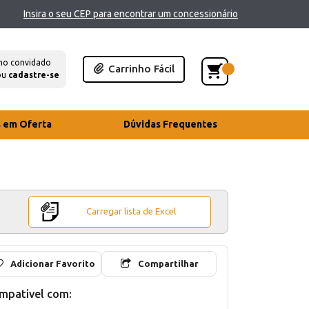
Insira o seu CEP para encontrar um concessionário
mo convidado
Carrinho Fácil
ou
cadastre-se
s em Oferta
Dúvidas Frequentes
Carregar lista de Excel
Adicionar Favorito
Compartilhar
mpativel com: