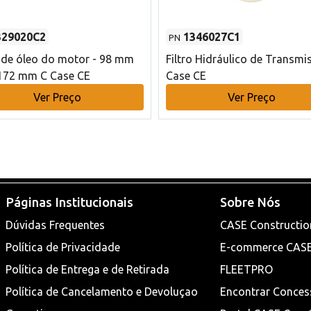
329020C2
1346027C1
PN
o de óleo do motor - 98 mm
Filtro Hidráulico de Transmi
172 mm C Case CE
Case CE
Ver Preço
Ver Preço
Páginas Institucionais
Sobre Nós
Dúvidas Frequentes
CASE Constructio
Política de Privacidade
E-commerce CAS
Política de Entrega e de Retirada
FLEETPRO
Política de Cancelamento e Devoluçao
Encontrar Conces