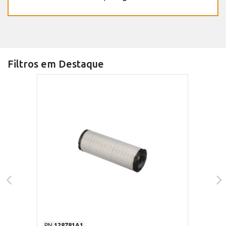
Filtros em Destaque
PN
128781A1