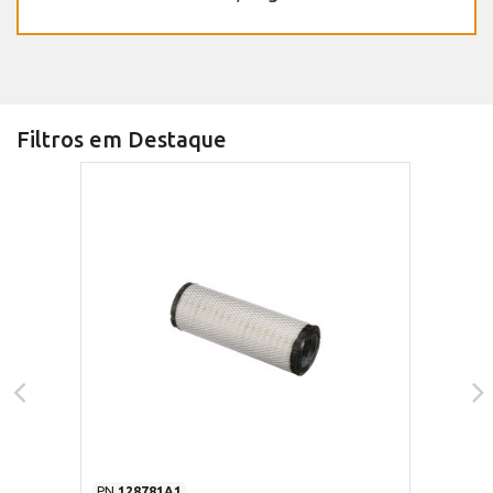
Filtros em Destaque
PN
128781A1