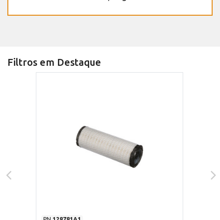
Filtros em Destaque
PN
128781A1