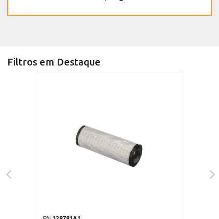
Filtros em Destaque
PN
128781A1