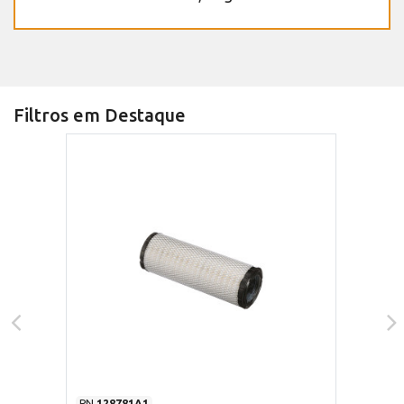
Filtros em Destaque
PN
128781A1