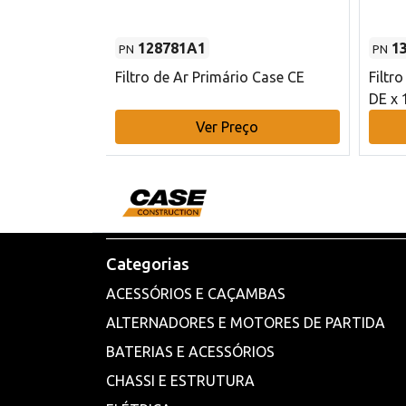
128781A1
1
PN
PN
l - 80 mm DE
Filtro de Ar Primário Case CE
Filtr
DE x 
o
Ver Preço
Categorias
ACESSÓRIOS E CAÇAMBAS
ALTERNADORES E MOTORES DE PARTIDA
BATERIAS E ACESSÓRIOS
CHASSI E ESTRUTURA