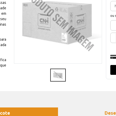
ssas
dade
e em
ou 
 seu
inas
para
cada
fica
 que
cote
Dese