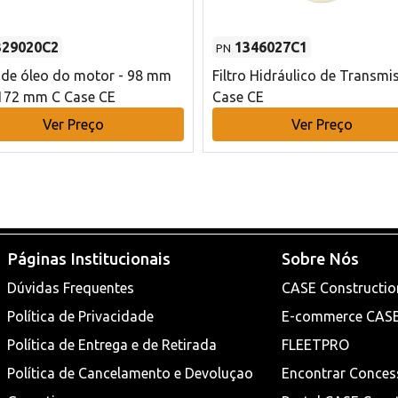
329020C2
1346027C1
PN
o de óleo do motor - 98 mm
Filtro Hidráulico de Transmi
172 mm C Case CE
Case CE
Ver Preço
Ver Preço
Páginas Institucionais
Sobre Nós
Dúvidas Frequentes
CASE Constructio
Política de Privacidade
E-commerce CAS
Política de Entrega e de Retirada
FLEETPRO
Política de Cancelamento e Devoluçao
Encontrar Conces