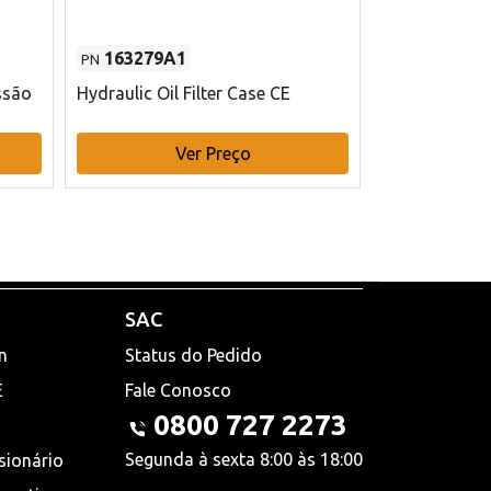
163279A1
48145970
PN
PN
ssão
Hydraulic Oil Filter Case CE
Filtro de com
x 75 mm L Ca
Ver Preço
V
SAC
n
Status do Pedido
E
Fale Conosco
0800 727 2273
Segunda à sexta 8:00 às 18:00
sionário