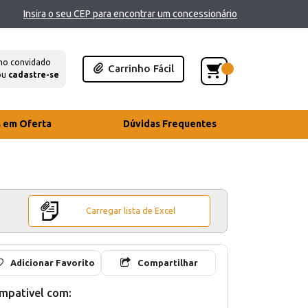
Insira o seu CEP para encontrar um concessionário
mo convidado
Carrinho Fácil
ou
cadastre-se
s em Oferta
Dúvidas Frequentes
Carregar lista de Excel
Adicionar Favorito
Compartilhar
mpativel com: