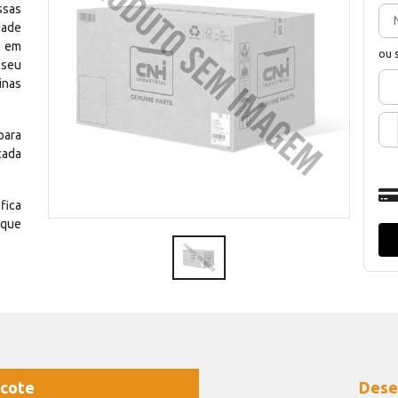
ssas
dade
e em
ou 
 seu
inas
para
cada
fica
 que
cote
Dese