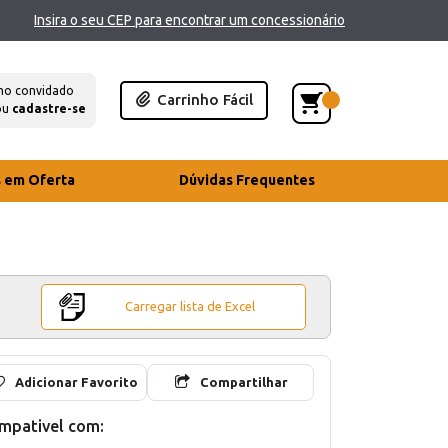
Insira o seu CEP para encontrar um concessionário
mo convidado
Carrinho Fácil
ou
cadastre-se
s em Oferta
Dúvidas Frequentes
Carregar lista de Excel
Adicionar Favorito
Compartilhar
mpativel com: