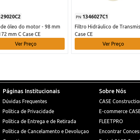
329020C2
1346027C1
PN
o de óleo do motor - 98 mm
Filtro Hidráulico de Transmi
172 mm C Case CE
Case CE
Ver Preço
Ver Preço
Páginas Institucionais
Sobre Nós
Dúvidas Frequentes
CASE Constructio
Política de Privacidade
E-commerce CAS
Política de Entrega e de Retirada
FLEETPRO
Política de Cancelamento e Devoluçao
Encontrar Conces