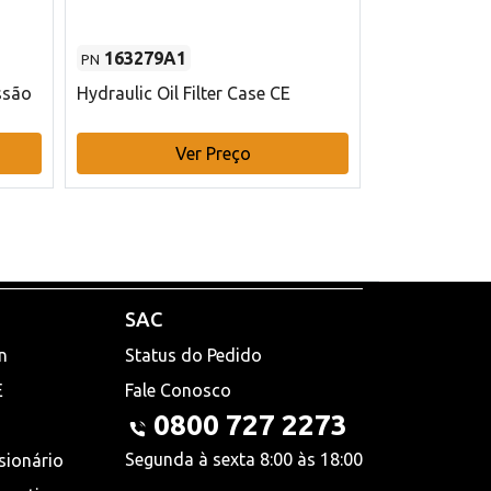
163279A1
48145970
PN
PN
ssão
Hydraulic Oil Filter Case CE
Filtro de com
x 75 mm L Ca
Ver Preço
V
SAC
n
Status do Pedido
E
Fale Conosco
0800 727 2273
Segunda à sexta 8:00 às 18:00
sionário