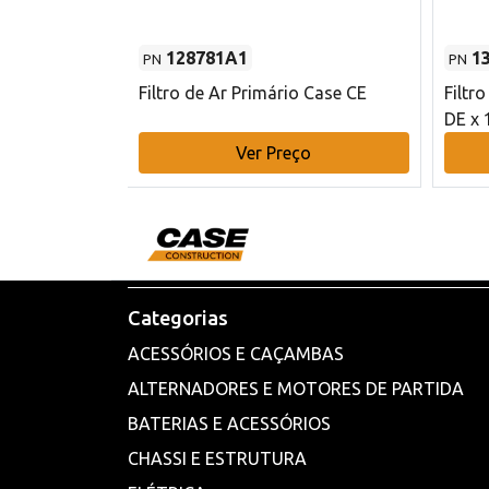
128781A1
1
PN
PN
l - 80 mm DE
Filtro de Ar Primário Case CE
Filtr
DE x 
o
Ver Preço
Categorias
ACESSÓRIOS E CAÇAMBAS
ALTERNADORES E MOTORES DE PARTIDA
BATERIAS E ACESSÓRIOS
CHASSI E ESTRUTURA