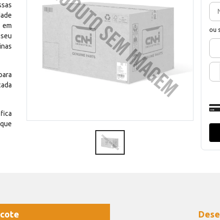
ssas
dade
e em
ou 
 seu
inas
para
cada
fica
 que
cote
Dese