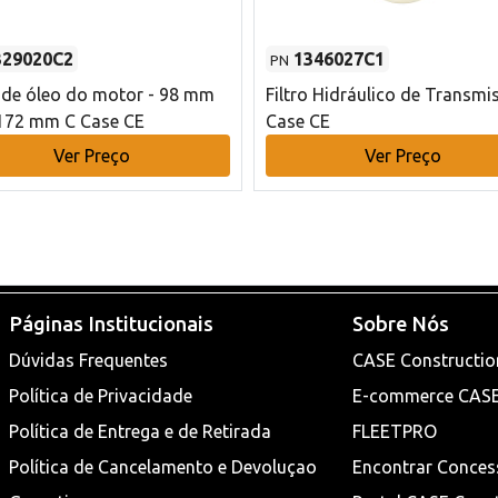
329020C2
1346027C1
PN
o de óleo do motor - 98 mm
Filtro Hidráulico de Transmi
172 mm C Case CE
Case CE
Ver Preço
Ver Preço
Páginas Institucionais
Sobre Nós
Dúvidas Frequentes
CASE Constructio
Política de Privacidade
E-commerce CAS
Política de Entrega e de Retirada
FLEETPRO
Política de Cancelamento e Devoluçao
Encontrar Conces