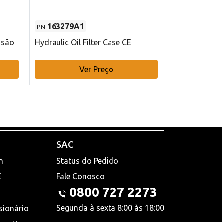
163279A1
48145970
PN
PN
ssão
Hydraulic Oil Filter Case CE
Filtro de com
x 75 mm L Ca
Ver Preço
V
SAC
n
Status do Pedido
E
Fale Conosco
0800 727 2273
Segunda à sexta 8:00 às 18:00
sionário