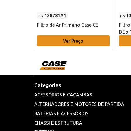
128781A1
1
PN
PN
l - 80 mm DE
Filtro de Ar Primário Case CE
Filtr
DE x 
o
Ver Preço
Categorias
ACESSÓRIOS E CAÇAMBAS
ALTERNADORES E MOTORES DE PARTIDA
BATERIAS E ACESSÓRIOS
CHASSI E ESTRUTURA