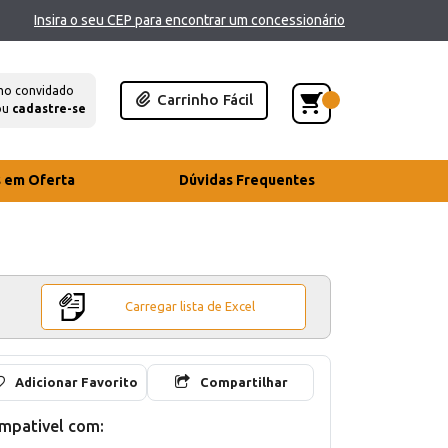
Insira o seu CEP para encontrar um concessionário
mo convidado
Carrinho Fácil
ou
cadastre-se
s em Oferta
Dúvidas Frequentes
Carregar lista de Excel
Adicionar Favorito
Compartilhar
mpativel com: