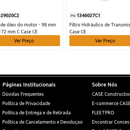
329020C2
1346027C1
PN
o de óleo do motor - 98 mm
Filtro Hidráulico de Transmi
172 mm C Case CE
Case CE
Ver Preço
Ver Preço
Páginas Institucionais
Sobre Nós
Dúvidas Frequentes
CASE Constructio
Política de Privacidade
E-commerce CAS
Política de Entrega e de Retirada
FLEETPRO
Política de Cancelamento e Devoluçao
Encontrar Conces