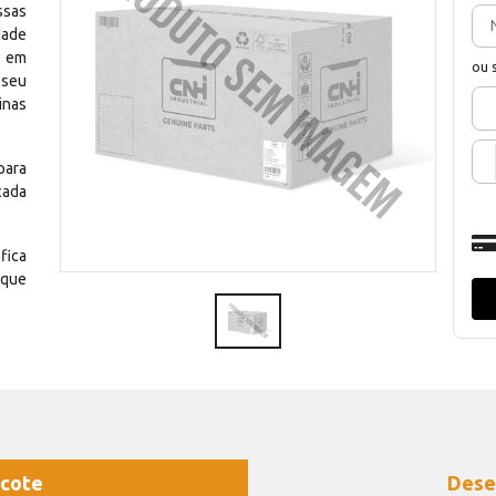
ssas
dade
e em
ou 
 seu
inas
para
cada
fica
 que
cote
Dese