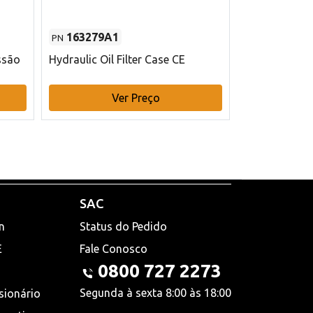
163279A1
48145970
PN
PN
ssão
Hydraulic Oil Filter Case CE
Filtro de com
x 75 mm L Ca
Ver Preço
V
SAC
n
Status do Pedido
E
Fale Conosco
0800 727 2273
Segunda à sexta 8:00 às 18:00
sionário