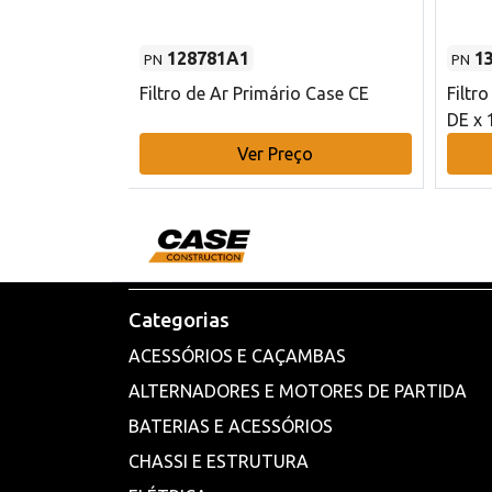
128781A1
1
PN
PN
l - 80 mm DE
Filtro de Ar Primário Case CE
Filtr
DE x 
o
Ver Preço
Categorias
ACESSÓRIOS E CAÇAMBAS
ALTERNADORES E MOTORES DE PARTIDA
BATERIAS E ACESSÓRIOS
CHASSI E ESTRUTURA