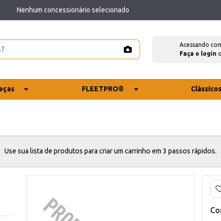
Nenhum concessionário selecionado
Acessando co
Faça o login
eças
FLEETPRO®
Clássico
Use sua lista de produtos para criar um carrinho em 3 passos rápidos.
Co