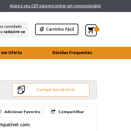
Insira o seu CEP para encontrar um concessionário
mo convidado
Carrinho Fácil
ou
cadastre-se
s em Oferta
Dúvidas Frequentes
Carregar lista de Excel
Adicionar Favorito
Compartilhar
mpativel com: