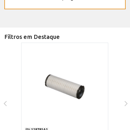
Filtros em Destaque
PN
128781A1