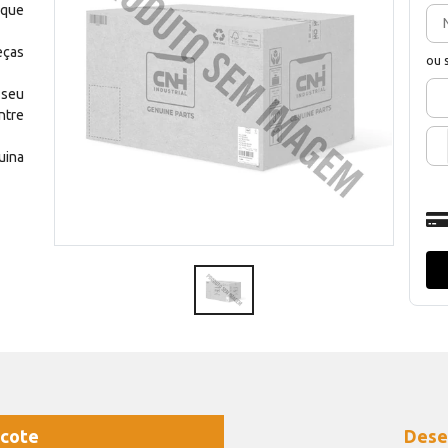
 que
eças
ou 
 seu
ntre
uina
cote
Dese