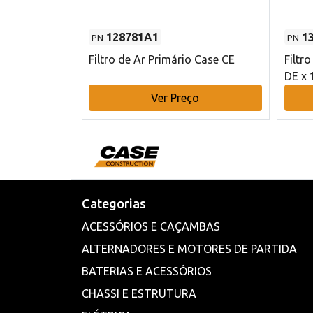
128781A1
1
PN
PN
l - 80 mm DE
Filtro de Ar Primário Case CE
Filtr
DE x 
o
Ver Preço
Categorias
ACESSÓRIOS E CAÇAMBAS
ALTERNADORES E MOTORES DE PARTIDA
BATERIAS E ACESSÓRIOS
CHASSI E ESTRUTURA