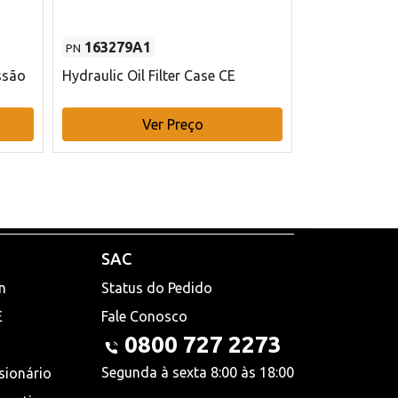
163279A1
48145970
PN
PN
ssão
Hydraulic Oil Filter Case CE
Filtro de com
x 75 mm L Ca
Ver Preço
V
SAC
n
Status do Pedido
E
Fale Conosco
0800 727 2273
Segunda à sexta 8:00 às 18:00
sionário