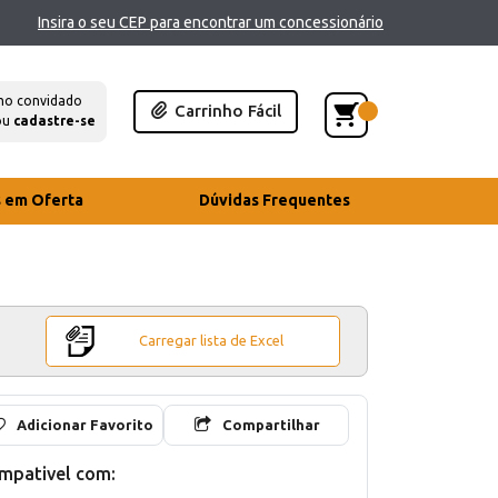
Insira o seu CEP para encontrar um concessionário
mo convidado
Carrinho Fácil
ou
cadastre-se
s em Oferta
Dúvidas Frequentes
Carregar lista de Excel
Adicionar Favorito
Compartilhar
mpativel com: