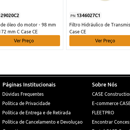
329020C2
1346027C1
PN
o de óleo do motor - 98 mm
Filtro Hidráulico de Transmi
172 mm C Case CE
Case CE
Ver Preço
Ver Preço
Páginas Institucionais
Sobre Nós
Dúvidas Frequentes
CASE Constructio
Política de Privacidade
E-commerce CAS
Política de Entrega e de Retirada
FLEETPRO
Política de Cancelamento e Devoluçao
Encontrar Conces